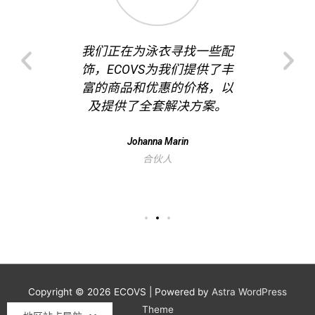
的网站
我们正在为泳衣寻找一些配
和ECO
OVS，优
饰，ECOVS为我们提供了丰
愉快
力的价格
富的商品和优惠的价格，以
时，他
！
及提供了全套解决方案。
的问题
方法。
Johanna Marin
合伙人
CO
Copyright © 2026
ECOVS
| Powered by
Astra WordPress
Theme